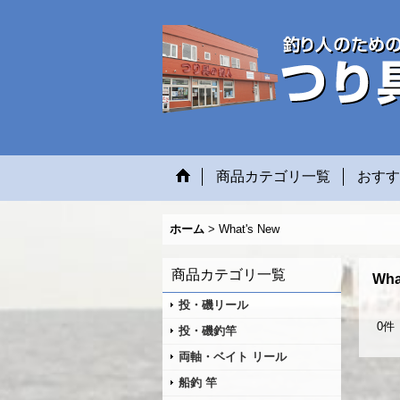
商品カテゴリ一覧
おすす
ホーム
>
What's New
商品カテゴリ一覧
Wha
投・磯リール
0
件
投・磯釣竿
両軸・ベイト リール
船釣 竿