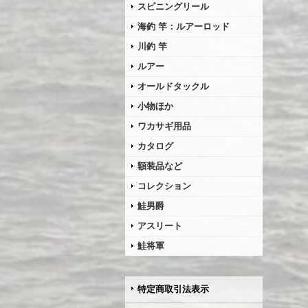
スピニングリール
海釣 竿：ルアーロッド
川釣 竿
ルアー
オールドタックル
小物ほか
ワカサギ用品
カタログ
額装品など
コレクション
鮭男爵
アスリート
鮭将軍
特定商取引法表示