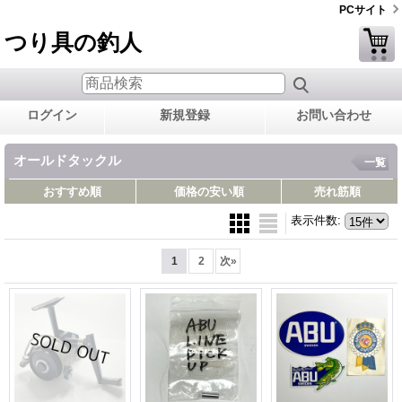
PCサイト
つり具の釣人
ログイン
新規登録
お問い合わせ
オールドタックル
一覧
おすすめ順
価格の安い順
売れ筋順
表示件数
:
1
2
次
»