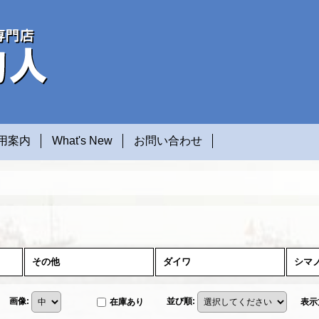
用案内
What's New
お問い合わせ
その他
ダイワ
シマ
画像
:
並び順
:
在庫あり
表示