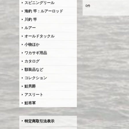
スピニングリール
0
件
海釣 竿：ルアーロッド
川釣 竿
ルアー
オールドタックル
小物ほか
ワカサギ用品
カタログ
額装品など
コレクション
鮭男爵
アスリート
鮭将軍
特定商取引法表示