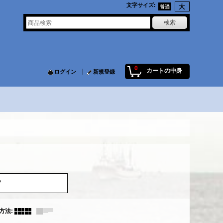
文字サイズ
:
0
カートの中身
ログイン
新規登録
ノ
方法
: