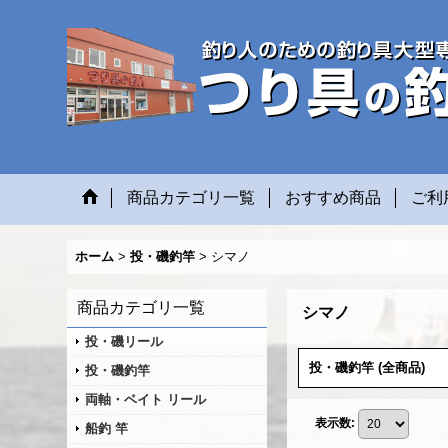
商品カテゴリ一覧
おすすめ商品
ご利
ホーム
>
投・磯釣竿
>
シマノ
商品カテゴリ一覧
シマノ
投・磯リール
投・磯釣竿 (全商品)
投・磯釣竿
両軸・ベイト リール
表示数
:
船釣 竿