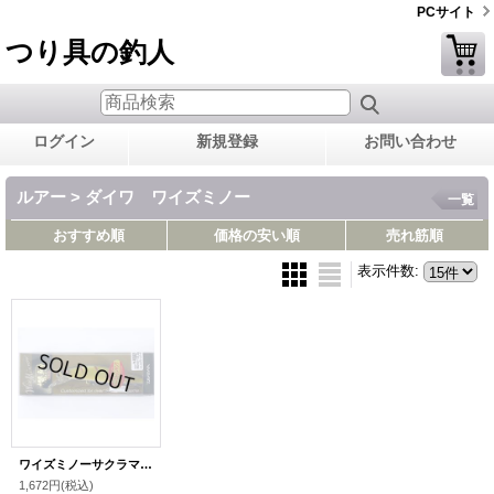
PCサイト
つり具の釣人
ログイン
新規登録
お問い合わせ
ルアー > ダイワ ワイズミノー
一覧
おすすめ順
価格の安い順
売れ筋順
表示件数
:
ワイズミノーサクラマススペシャル 九零FS・グリーンパーチ
1,672円
(税込)